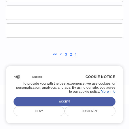
»»
»
3
2
1
COOKIE NOTICE
COOKIE NOTICE
To provide you with the best experience, we use cookies for
To provide you with the best experience, we use cookies for
personalization, analytics, and ads. By using our site, you agree
personalization, analytics, and ads. By using our site, you agree
© Smallize Pty Ltd 2026. جميع الحقوق محفوظة.
to our cookie policy.
to our cookie policy.
More info
More info
شروط الخدمة
سياسة الخصوصية
قانوني
اتصال
ACCEPT
ACCEPT
DENY
DENY
CUSTOMIZE
CUSTOMIZE