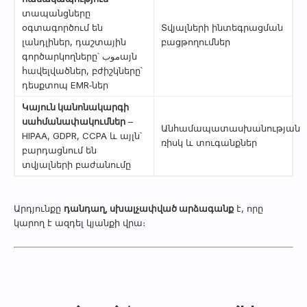
տապանցները
օգտագործում են
Տվյալների ինտեգրացման
լանդլիներ, դաշտային
բացթողումներ
գործարկողները՝ موبայն
հավելվածներ, բժիշկները՝
դեսքտոպ EMR‑ներ
Կայուն կանոնակարգի
սահմանափակումներ
–
Անհամապատասխանության
HIPAA, GDPR, CCPA և այլն՝
ռիսկ և տուգանքներ
բարդացնում են
տվյալների բաժանումը
Արդյունքը
դանդաղ, սխալչափված արձագանք
է, որը
կարող է ազդել կյանքի վրա։