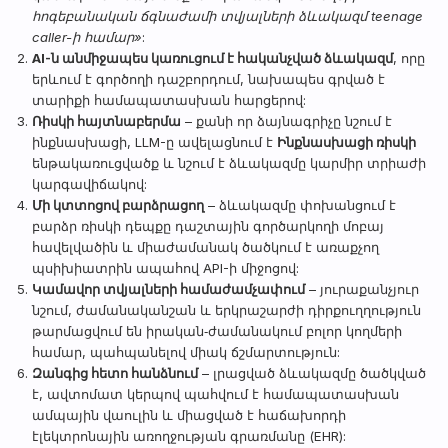
հոգեբանական ճգնաժամի տվյալների ձևակազմ teenage
caller-ի համար»
:
AI-ն անմիջապես կառուցում է հականչված ձևակազմ
, որը
երևում է գործողի դաշբորդում, նախապես գրված է
տարիքի համապատասխան հարցերով:
Ռիսկի հայտնաբերմա
– քանի որ ձայնագրիչը նշում է
ինքնասխացի, LLM-ը ավելացնում է
Ինքնասխացի ռիսկի
ենթակառուցվածք և նշում է ձևակազմը կարմիր տրիաժի
կարգավիճակով:
Մի կտտոցով բարձրացող
– ձևակազմը փոխանցում է
բարձր ռիսկի դեպքը դաշտային գործարկողի մոբայ
հավելվածին և միաժամանակ ծածկում է առաքչող
պսիխիատրին ապահով API-ի միջոցով:
Կամավոր տվյալների համաժամչափում
– յուրաքանչյուր
նշում, ժամանականշան և երկրաշարժի դիրքուղղություն
թարմացվում են իրական‑ժամանակում բոլոր կողմերի
համար, պահպանելով միակ ճշմարտություն:
Զանգից հետո հանձնում
– լրացված ձևակազմը ծածկված
է, ավտոմատ կերպով պահվում է համապատասխան
ամպային վաուլին և միացված է հաճախորդի
էլեկտրոնային առողջության գրառմանը (EHR):