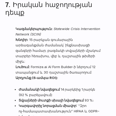
7. Իրական հաջողության
դեպք
Կազմակերպություն:
Statewide Crisis Intervention
Network (SCIN)
Խնդիր:
15‑րարկյան գումարային
արձագանքման ժամանակ՝ ինքնասխացի
զանգերի համար; բազմակի տվյալների մշակում
տարբեր հեռախոս, վեբ և դաշտային թիմերի
միջև:
Լուծում:
Formize.ai AI Form Builder-ի ներդում 12
տապանցում և 30 դաշտային ծառայողում:
Արդյունք (6‑ամսյա ROI):
Ժամանակի նվազեցում
14 րարկեից 1 րարկե
(92 % բարելավում):
Տվյալների մուտքի սխալի նվազեցում
93 %։
Կարգավորիչ նորացման միավոր
՝ “Զրո
ոչ‑համապատասխանություն” HIPAA և GDPR–