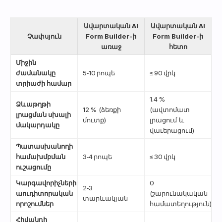
Ավարտական AI
Ավարտական AI
Չափսյուն
Form Builder-ի
Form Builder-ի
առաջ
հետո
Միջին
ժամանակը
5‑10 րոպե
≤ 90 վրկ
տրիաժի համար
1.4 %
Ձևաթղթի
12 % (ձեռքի
(ավտոմատ
լրացման սխալի
մուտք)
լրացում և
մակարդակը
վաւերացում)
Պատասխանողի
համախմբման
3‑4 րոպե
≤ 30 վրկ
ուշացումը
Կարգավորիչների
0
2‑3
աուդիտորական
(շարունակական
տարևակյան
որոշումներ
համատեղություն)
Հիվանդի