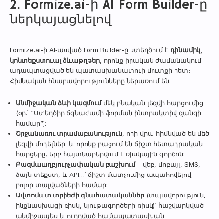
2. Formize.ai-ի AI Form Builder-ը
ներկայացնելով
Formize.ai-ի AI‑ասված Form Builder-ը ստեղծում է
դինամիկ,
կոնտեքստուալ ձևաթղթեր
, որոնք իրական‑ժամանակում
ադապտացված են պատասխանատուի մուտքի հետ։
Հիմնական հնարավորությունները ներառում են.
Անմիջական ձևի կազմում
մեկ բնական լեզվի հարցումից
(օր.՝ “Ստեղծիր ճգնաժամի ֆորման ինտրակտիվ զանգի
համար”):
Շրջանառու տրամաբանություն
, որի վրա հիմնված են մեծ
լեզվի մոդելներ, և որոնք բացում են ճիշտ հետադրական
հարցերը, երբ հայտնաբերվում է ռիսկային գործոն:
Բազմա­աղբյուրչափական բաշխում
– վեբ, մոբայլ, SMS,
ձայն‑տեքստ, և API…՝ ճիշտ մատչումից ապահովելով
բոլոր տալվածների համար:
Ավտոմատ տրիեժի գնահատականներ
(տպավորություն,
ինքնասխացի ռիսկ, նյութագործերի ռիսկ)՝ հաշվարկված
անմիջապես և ուղղված համապատասխան