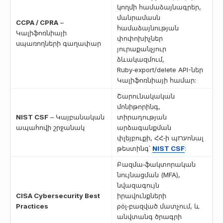
կողմի համաձայնագրեր,
մանրամասն
CCPA / CPRA
–
համաձայնության
Կալիֆոռնիայի
փոփոխիչներ
սպառողների գաղափար
յուրաքանչյուր
ձևակազմում,
Ruby‑export/delete API-ներ
Կալիֆոռնիայի համար:
Շարունակական
մոնիթորինգ,
NIST CSF
– Կայբանական
տիրադության
ապահովի շրջանակ
արձագանքման
փլեյբուքի, ՀՀ‑ի պערזոնալ
թեստինգ՝
NIST CSF
:
Բազմա‑ֆակտորական
նույնացման (MFA),
նվազագույն
CISA Cybersecurity Best
իրավունքների
Practices
ρόլ‑բազված մատչում, և
անվտանգ ծրագրի