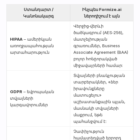
Ստանդարտ /
Ինչպես Formize.ai
Կանոնակարգ
ներողիշում է այն
Վերջից‑վերևի
ծածկագրում (AES‑256),
HIPAA
– ամերիկյան
մատչելիության
առողջապահության
գրառումներ, Business
արտահարություն
Associate Agreement (BAA)
բոլոր հოსტորակված
միջավայրների համար:
Տվյալների բնակչության
տարբերակներ, «ձեր
իրավունքները
GDPR
– եվրոպական
մատուցելու»
տվյալների
աշխատանքային պլան,
կարգավորումներ
մասնակի տվյալների
մաքրում, եթե
պահանջվում է:
Չափիչություն
համատեղված երրորդ