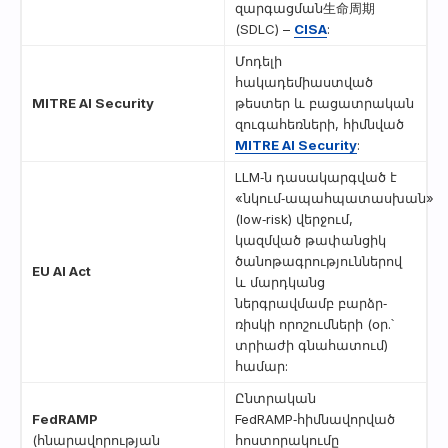
զարգացման生命周期
(SDLC) –
CISA
:
Մոդելի
հակադեմիաստված
MITRE AI Security
թեստեր և բացատրական
զուգահեռների, հիմնված
MITRE AI Security
:
LLM‑ն դասակարգված է
«նկում‑ապահպատասխան»
(low‑risk) վերջում,
կազմված թափանցիկ
ծանոթագրություններով
EU AI Act
և մարդկանց
ներգրավմամբ բարձր‑
ռիսկի որոշումների (օր.՝
տրիաժի գնահատում)
համար:
Ընտրական
FedRAMP
FedRAMP‑հիմնավորված
(հնարավորության
հոստորակումը