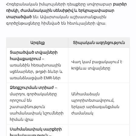
Հոգեբանական իմպուլսների դեպքերը սովորաբար
բարձր
ռիսկի, ժամանակային սենսիթիվ և երկրաչափաբար
տարածված
են։ Ավարտական աշխատանքային
գործընթացները հիմնված են հետևյալների վրա.
Արգելք
Տիպական ազդեցություն
Տարածված տվյալների
հավաքագրում
–
Վաղ կամ բացակայում է
առանձին հեռախոսային
kriġiևա տվյալները
սցենարներ, թղթի ձևեր և
առանձնացված EMR‑ներ
Ձեռքշուրման տրիաժ
–
մարդու գործակա­ները
Անհամաձայն
որոշում են
պրորիտետավորում,
շատափնություն
երկար արձագանքման
սահմանափակ նշումների
ժամանակ
հիման վրա
Սահմանափակ սարքերի
համակապություն
–