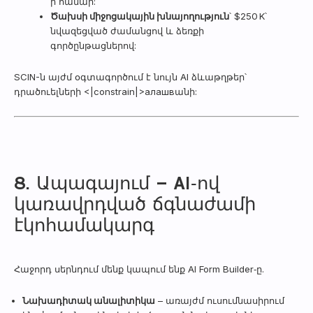
ի համար:
Ծախսի միջոցակային խնայողություն
՝ $250 K՝
նվազեցված ժամանցով և ձեռքի
գործընթացներով:
SCIN-ն այժմ օգտագործում է նույն AI ձևաթղթեր՝
դրածուելների <|constrain|>алашвանի:
8. Ապագայում – AI‑ով
կառավրդված ճգնաժամի
էկոհամակարգ
Հաջորդ սերնդում մենք կապում ենք AI Form Builder‑ը.
Նախադիտակ անալիտիկա
– առայժմ ուսումնասիրում