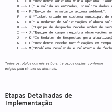
    C --> D["Residente adiciona mídia opcional (áudi
    D --> E["IA valida as entradas, sinaliza dados a
    E --> F["Envio do formulário aciona webhook"]

    F --> G["Ticket criado no sistema municipal de o
    G --> H["IA Redator de Solicitações elabora soli
    H --> I["Equipe de despacho recebe ordem de serv
    I --> J["Equipe de campo registra observações no
    J --> K["IA Redator de Respostas gera atualizaçã
    K --> L["Residente recebe notificações em tempo 
Todos os rótulos dos nós estão entre aspas duplas, conforme
exigido pela sintaxe do Mermaid.
Etapas Detalhadas de
Implementação