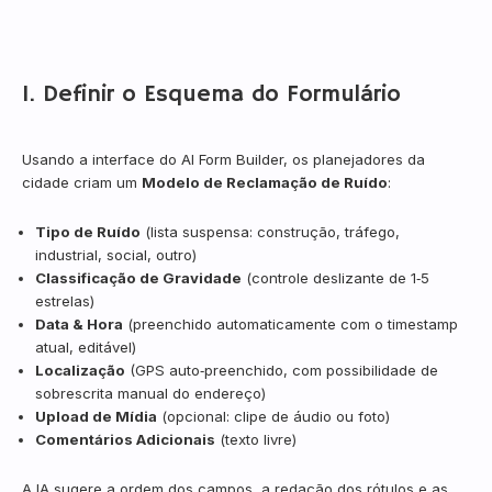
1. Definir o Esquema do Formulário
Usando a interface do AI Form Builder, os planejadores da
cidade criam um
Modelo de Reclamação de Ruído
:
Tipo de Ruído
(lista suspensa: construção, tráfego,
industrial, social, outro)
Classificação de Gravidade
(controle deslizante de 1‑5
estrelas)
Data & Hora
(preenchido automaticamente com o timestamp
atual, editável)
Localização
(GPS auto‑preenchido, com possibilidade de
sobrescrita manual do endereço)
Upload de Mídia
(opcional: clipe de áudio ou foto)
Comentários Adicionais
(texto livre)
A IA sugere a ordem dos campos, a redação dos rótulos e as