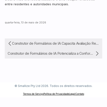
entre residentes e autoridades municipais.
quarta‑feira, 13 de maio de 2026
Construtor de Formulários de IA Capacita Avaliação Remota em Tempo Real da Equidade da Água Urbana e Alocação de Recursos
Construtor de Formulários de IA Potencializa a Conformidade Remota em Tempo Real da Qualidade da Água para Manufatura
© Smallize Pty Ltd 2026. Todos os direitos reservados.
Termos de Serviço
Política de Privacidade
Legal
Contato