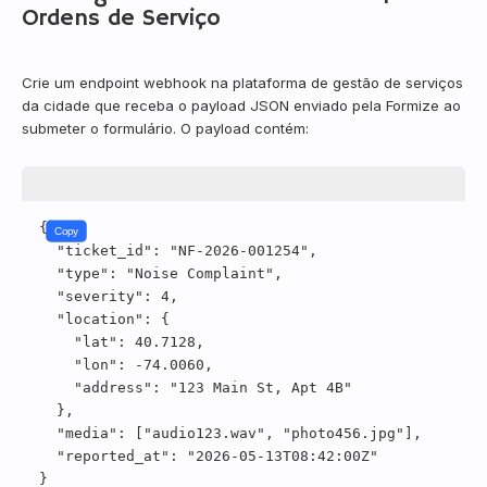
Ordens de Serviço
Crie um endpoint webhook na plataforma de gestão de serviços
da cidade que receba o payload JSON enviado pela Formize ao
submeter o formulário. O payload contém:
{
Copy
"ticket_id"
:
"NF-2026-001254"
,
"type"
:
"Noise Complaint"
,
"severity"
:
4
,
"location"
:
{
"lat"
:
40.7128
,
"lon"
:
-74.0060
,
"address"
:
"123 Main St, Apt 4B"
},
"media"
:
[
"audio123.wav"
,
"photo456.jpg"
],
"reported_at"
:
"2026-05-13T08:42:00Z"
}